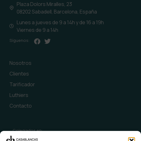
Plaza Dolors Miralles, 23
08202 Sabadell, Barcelona, España
Lunes a jueves de 9 a 14h y de 16 a 19h
Viernes de 9 a 14h
Síguenos:
Nosotros
Clientes
Tarificador
Luthiers
Contacto
Colegiados en: