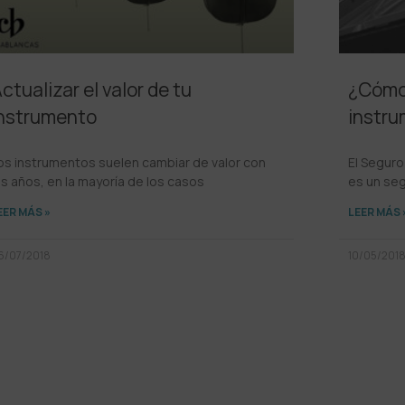
ctualizar el valor de tu
¿Cómo 
nstrumento
instr
os instrumentos suelen cambiar de valor con
El Seguro
os años, en la mayoría de los casos
es un se
EER MÁS »
LEER MÁS 
6/07/2018
10/05/201