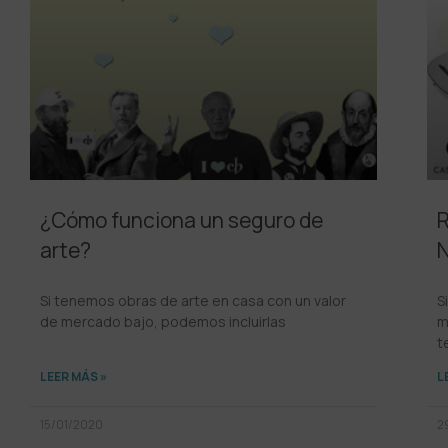
¿Cómo funciona un seguro de
R
arte?
N
Si tenemos obras de arte en casa con un valor
S
de mercado bajo, podemos incluirlas
m
t
LEER MÁS »
L
15/01/2020
2