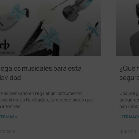
egalos musicales para esta
¿Qué h
avidad
seguro
i has pensado en regalar un instrumento
Una preg
usical estas Navidades, te aconsejamos que
asegurad
e informes
han roba
EER MÁS »
LEER MÁS 
9/11/2019
11/11/2019