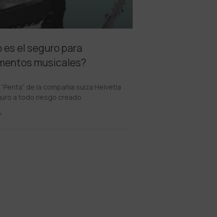
es el seguro para
umentos musicales?
 “Penta” de la compañía suiza Helvetia
guro a todo riesgo creado
»
8