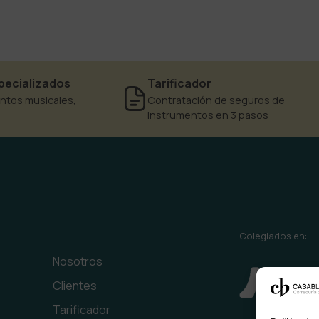
pecializados
Tarificador
ntos musicales,
Contratación de seguros de
instrumentos en 3 pasos
Colegiados en:
Nosotros
Clientes
Tarificador