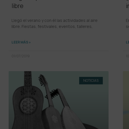
libre
i
Llegó el verano y con él las actividades al aire
E
libre. Fiestas, festivales, eventos, talleres,
s
LEER MÁS »
L
01/07/2019
1
NOTICIAS