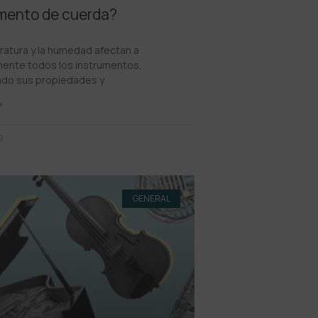
mento de cuerda?
ratura y la humedad afectan a
mente todos los instrumentos,
ndo sus propiedades y
»
9
GENERAL