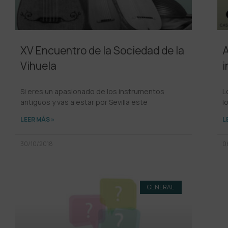
XV Encuentro de la Sociedad de la
A
Vihuela
i
Si eres un apasionado de los instrumentos
L
antiguos y vas a estar por Sevilla este
l
LEER MÁS »
L
30/10/2018
0
GENERAL