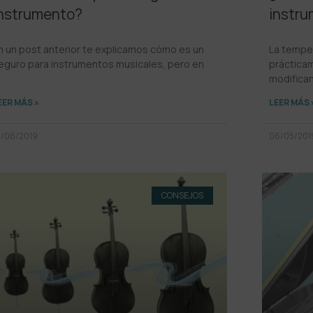
nstrumento?
instru
n un post anterior te explicamos cómo es un
La tempe
eguro para instrumentos musicales, pero en
práctica
modifica
EER MÁS »
LEER MÁS 
0/06/2019
06/05/201
CONSEJOS