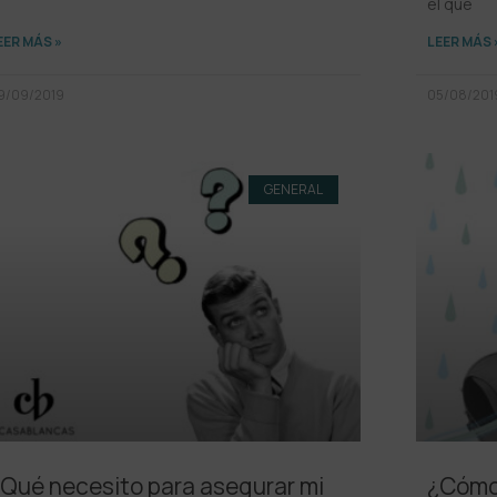
el que
EER MÁS »
LEER MÁS 
9/09/2019
05/08/201
GENERAL
Qué necesito para asegurar mi
¿Cómo 