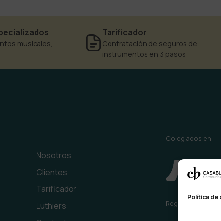
pecializados
Tarificador
ntos musicales,
Contratación de seguros de
instrumentos en 3 pasos
Colegiados en:
Nosotros
Clientes
Tarificador
Política de
Registrados en:
Luthiers