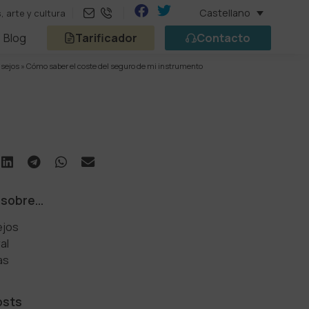
Castellano
 arte y cultura
Blog
Tarificador
Contacto
sejos
»
Cómo saber el coste del seguro de mi instrumento
 sobre…
jos
al
as
osts