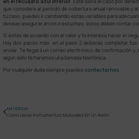
en el recuadro azul inferior
. Este sería el caso por defe
que considera al período de cobertura anual renovable y al
tu caso, puedes ir cambiando estas variables para adecuarlas 
deseas asegurar arcos o estuches, éstos deben contar co
Si estás de acuerdo con el valor y te interesa hacer el seg
Hay dos pasos más: en el paso 2 deberás completar tus d
enviar. Te llegará un correo electrónico de confirmación y, a 
algún dato te haremos una llamada telefónica.
Por cualquier duda siempre puedes
contactarnos
.
ANTERIOR
Cómo Llevar Instrumentos Musicales En Un Avión