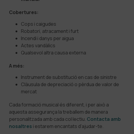
Cobertures:
Cops i caigudes
Robatori, atracament i furt
Incendi i danys per aigua
Actes vandàlics
Qualsevol altra causa externa
A més:
Instrument de substitució en cas de sinistre
Clàusula de depreciació o pèrdua de valor de
mercat
Cada formació musical és diferent, i per això a
aquesta assegurança la treballem de manera
personalitzada amb cada col·lectiu.
Contacta amb
nosaltres
i estarem encantats d'ajudar-te.