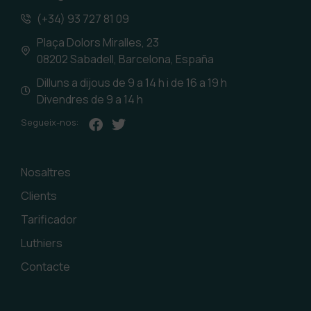
(+34) 93 727 81 09
Plaça Dolors Miralles, 23
08202 Sabadell, Barcelona, España
Dilluns a dijous de 9 a 14 h i de 16 a 19 h
Divendres de 9 a 14 h
Segueix-nos:
Nosaltres
Clients
Tarificador
Luthiers
Contacte