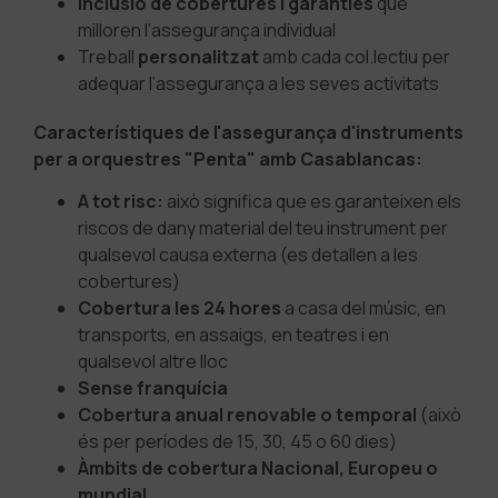
Inclusió de cobertures i garanties
que
milloren l’assegurança individual
Treball
personalitzat
amb cada col.lectiu per
adequar l’assegurança a les seves activitats
Característiques de l'assegurança d'instruments
per a orquestres "Penta" amb Casablancas:
A tot risc:
això significa que es garanteixen els
riscos de dany material del teu instrument per
qualsevol causa externa (es detallen a les
cobertures)
Cobertura les 24 hores
a casa del músic, en
transports, en assaigs, en teatres i en
qualsevol altre lloc
Sense franquícia
Cobertura
anual renovable o temporal
(això
és per períodes de 15, 30, 45 o 60 dies)
Àmbits de cobertura Nacional, Europeu o
mundial