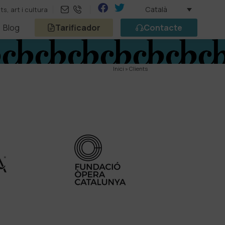
Català
, art i cultura
Blog
Tarificador
Contacte
Inici
»
Clients