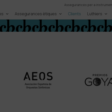
Assegurances per a instruments
es
Assegurances ètiques
Clients
Luthiers