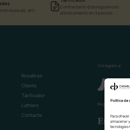
zades
Contractació d'assegurances
nts musicals, art i
d'instruments en 3 passos
Col·legiats a:
Nosaltres
Clients
Tarificador
Política de
Registrats a:
Luthiers
Contacte
Para ofrecer
almacenar y/
tecnologías 