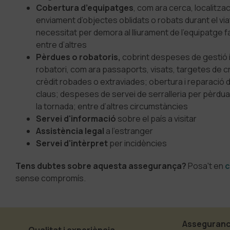
Cobertura d’equipatges
, com ara cerca, localitza
enviament d’objectes oblidats o robats durant el via
necessitat per demora al lliurament de l’equipatge fa
entre d’altres
Pèrdues o robatoris,
cobrint despeses de gestió 
robatori, com ara passaports, visats, targetes de crè
crèdit robades o extraviades; obertura i reparació 
claus; despeses de servei de serralleria per pèrdua o
la tornada; entre d’altres circumstàncies
Servei d'informació
sobre el país a visitar
Assistència legal
a l'estranger
Servei d'intèrpret
per incidències
Tens dubtes sobre aquesta assegurança?
Posa't en
c
sense compromís.
Asseguran
Qualitat i experiència