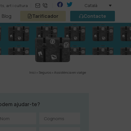
Català
, art i cultura
Blog
Tarificador
Contacte
Inici
»
Seguros
»
Assistència en viatge
odem ajudar-te?