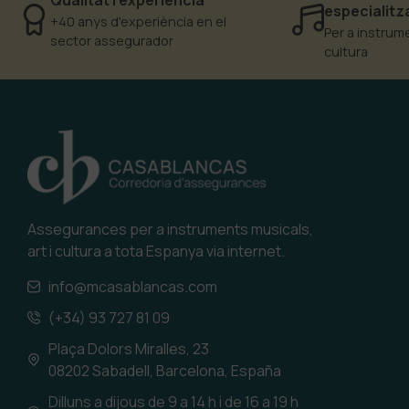
especialit
+40 anys d'experiència en el
Per a instrume
sector assegurador
cultura
Assegurances per a instruments musicals,
art i cultura a tota Espanya via internet.
info@mcasablancas.com
(+34) 93 727 81 09
Plaça Dolors Miralles, 23
08202 Sabadell, Barcelona, España
Dilluns a dijous de 9 a 14 h i de 16 a 19 h