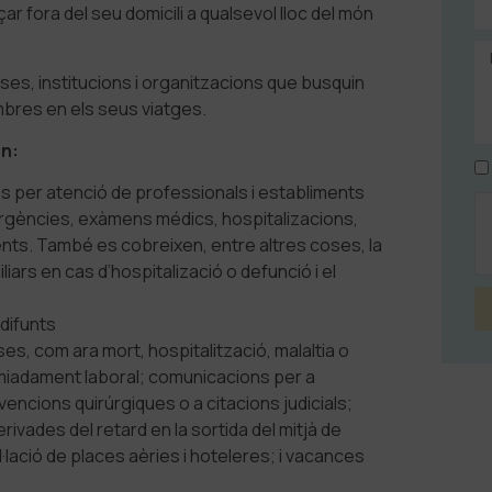
r fora del seu domicili a qualsevol lloc del món
es, institucions i organitzacions que busquin
embres en els seus viatges.
ón:
s per atenció de professionals i establiments
ergències, exàmens médics, hospitalizacions,
nts. També es cobreixen, entre altres coses, la
ars en cas d’hospitalizació o defunció i el
 difunts
es, com ara mort, hospitalització, malaltia o
comiadament laboral; comunicacions per a
vencions quirúrgiques o a citacions judicials;
vades del retard en la sortida del mitjà de
lació de places aèries i hoteleres; i vacances