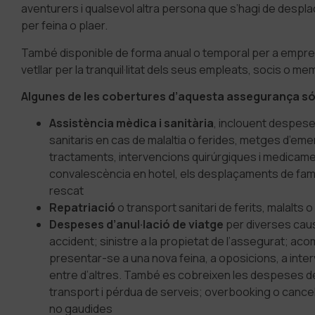
aventurers i qualsevol altra persona que s’hagi de desplaça
per feina o plaer.
També disponible de forma anual o temporal per a empres
vetllar per la tranquil·litat dels seus empleats, socis o m
Algunes de les cobertures d’aquesta assegurança s
Assistència mèdica i sanitària
, inclouent despese
sanitaris en cas de malaltia o ferides, metges d’em
tractaments, intervencions quirúrgiques i medicame
convalescència en hotel, els desplaçaments de famili
rescat
Repatriació
o transport sanitari de ferits, malalts o
Despeses d’anul·lació de viatge
per diverses caus
accident; sinistre a la propietat de l’assegurat; a
presentar-se a una nova feina, a oposicions, a inter
entre d’altres. També es cobreixen les despeses deri
transport i pérdua de serveis; overbooking o cancel·
no gaudides