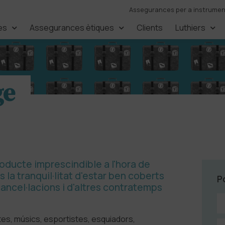
Assegurances per a instruments
es
Assegurances ètiques
Clients
Luthiers
ge
roducte imprescindible a l'hora de
És la tranquil·litat d'estar ben coberts
P
cancel·lacions i d'altres contratemps
istes, músics, esportistes, esquiadors,