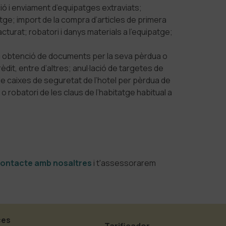
ció i enviament d’equipatges extraviats;
tge; import de la compra d’articles de primera
cturat; robatori i danys materials a l’equipatge;
i obtenció de documents per la seva pèrdua o
dit, entre d’altres; anul·lació de targetes de
de caixes de seguretat de l’hotel per pèrdua de
 robatori de les claus de l’habitatge habitual a
ontacte amb nosaltres
i t'assessorarem
ces
Tarificador